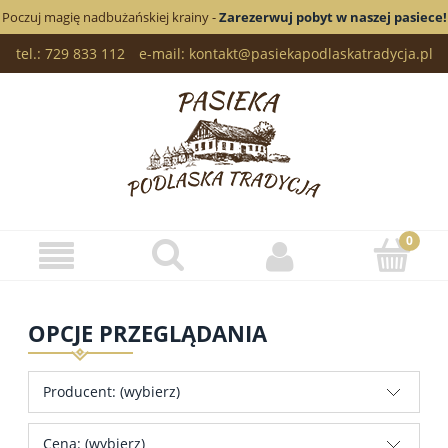
Poczuj magię nadbużańskiej krainy -
Zarezerwuj pobyt w naszej pasiece!
tel.: 729 833 112
e-mail: kontakt@pasiekapodlaskatradycja.pl
OPCJE PRZEGLĄDANIA
Producent: (wybierz)
Cena: (wybierz)