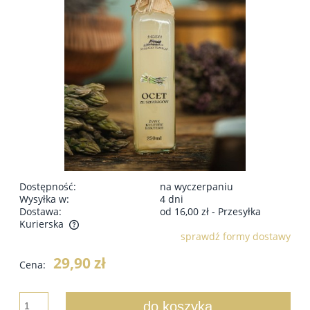
Dostępność:
na wyczerpaniu
Wysyłka w:
4 dni
Dostawa:
od 16,00 zł
- Przesyłka
Kurierska
sprawdź formy dostawy
Cena nie zawiera ewentualnych kosztów płatności
29,90 zł
Cena:
do koszyka