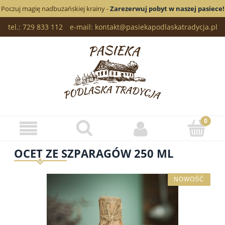
Poczuj magię nadbużańskiej krainy -
Zarezerwuj pobyt w naszej pasiece!
tel.: 729 833 112
e-mail: kontakt@pasiekapodlaskatradycja.pl
OCET ZE SZPARAGÓW 250 ML
NOWOŚĆ