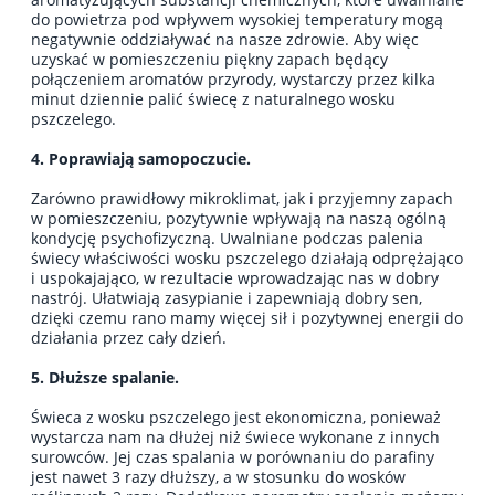
do powietrza pod wpływem wysokiej temperatury mogą
negatywnie oddziaływać na nasze zdrowie. Aby więc
uzyskać w pomieszczeniu piękny zapach będący
połączeniem aromatów przyrody, wystarczy przez kilka
minut dziennie palić świecę z naturalnego wosku
pszczelego.
4. Poprawiają samopoczucie.
Zarówno prawidłowy mikroklimat, jak i przyjemny zapach
w pomieszczeniu, pozytywnie wpływają na naszą ogólną
kondycję psychofizyczną. Uwalniane podczas palenia
świecy właściwości wosku pszczelego działają odprężająco
i uspokajająco, w rezultacie wprowadzając nas w dobry
nastrój. Ułatwiają zasypianie i zapewniają dobry sen,
dzięki czemu rano mamy więcej sił i pozytywnej energii do
działania przez cały dzień.
5. Dłuższe spalanie.
Świeca z wosku pszczelego jest ekonomiczna, ponieważ
wystarcza nam na dłużej niż świece wykonane z innych
surowców. Jej czas spalania w porównaniu do parafiny
jest nawet 3 razy dłuższy, a w stosunku do wosków