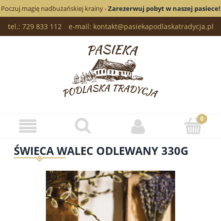
Poczuj magię nadbużańskiej krainy -
Zarezerwuj pobyt w naszej pasiece!
tel.: 729 833 112
e-mail: kontakt@pasiekapodlaskatradycja.pl
ŚWIECA WALEC ODLEWANY 330G