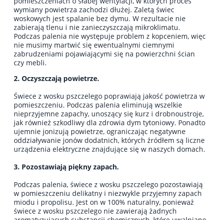
pomieszczeniach o słabej wentylacji, w których proces
wymiany powietrza zachodzi dłużej. Zaletą świec
woskowych jest spalanie bez dymu. W rezultacie nie
zabierają tlenu i nie zanieczyszczają mikroklimatu.
Podczas palenia nie występuje problem z kopceniem, więc
nie musimy martwić się ewentualnymi ciemnymi
zabrudzeniami pojawiającymi się na powierzchni ścian
czy mebli.
2. Oczyszczają powietrze.
Świece z wosku pszczelego poprawiają jakość powietrza w
pomieszczeniu. Podczas palenia eliminują wszelkie
nieprzyjemne zapachy, unoszący się kurz i drobnoustroje,
jak również szkodliwy dla zdrowia dym tytoniowy. Ponadto
ujemnie jonizują powietrze, ograniczając negatywne
oddziaływanie jonów dodatnich, których źródłem są liczne
urządzenia elektryczne znajdujące się w naszych domach.
3. Pozostawiają piękny zapach.
Podczas palenia, świece z wosku pszczelego pozostawiają
w pomieszczeniu delikatny i niezwykle przyjemny zapach
miodu i propolisu. Jest on w 100% naturalny, ponieważ
świece z wosku pszczelego nie zawierają żadnych
aromatyzujących substancji chemicznych, które uwalniane