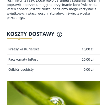
roślinnych 2 razy. Dodatkowo parametry spalania możemy
poprawić poprzez umiejętne przycinanie końcówki knota.
W ten sposób jeszcze dłużej będziemy mogli korzystać z
wyjątkowych właściwości naturalnych świec z wosku
pszczelego.
KOSZTY DOSTAWY
CENA NIE ZAWIERA EWENTUALNYCH KOSZTÓW
PŁATNOŚCI
Przesyłka Kurierska
16,00 zł
Paczkomaty InPost
20,00 zł
Odbiór osobisty
0,00 zł