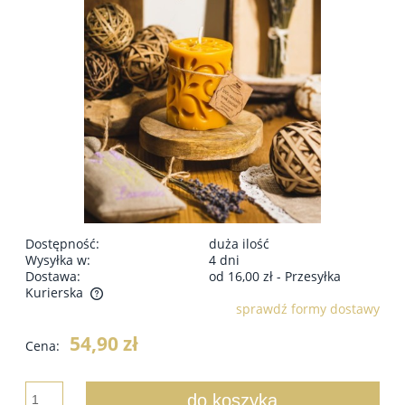
Dostępność:
duża ilość
Wysyłka w:
4 dni
Dostawa:
od 16,00 zł
- Przesyłka
Kurierska
sprawdź formy dostawy
Cena nie zawiera ewentualnych kosztów płatności
54,90 zł
Cena:
do koszyka