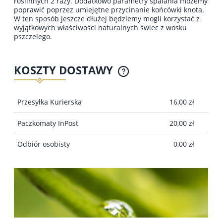
roślinnych 2 razy. Dodatkowo parametry spalania możemy
poprawić poprzez umiejętne przycinanie końcówki knota.
W ten sposób jeszcze dłużej będziemy mogli korzystać z
wyjątkowych właściwości naturalnych świec z wosku
pszczelego.
KOSZTY DOSTAWY
CENA NIE ZAWIERA EWENTUALNYCH KOSZTÓW
PŁATNOŚCI
Przesyłka Kurierska
16,00 zł
Paczkomaty InPost
20,00 zł
Odbiór osobisty
0,00 zł