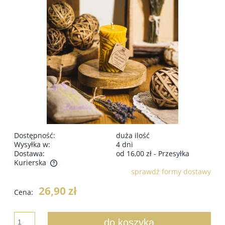
Dostępność:
duża ilość
Wysyłka w:
4 dni
Dostawa:
od 16,00 zł
- Przesyłka
Kurierska
sprawdź formy dostawy
Cena nie zawiera ewentualnych kosztów płatności
26,90 zł
Cena:
do koszyka