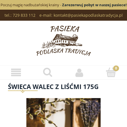
Poczuj magię nadbużańskiej krainy -
Zarezerwuj pobyt w naszej pasiece!
tel.: 729 833 112
e-mail: kontakt@pasiekapodlaskatradycja.pl
ŚWIECA WALEC Z LIŚĆMI 175G