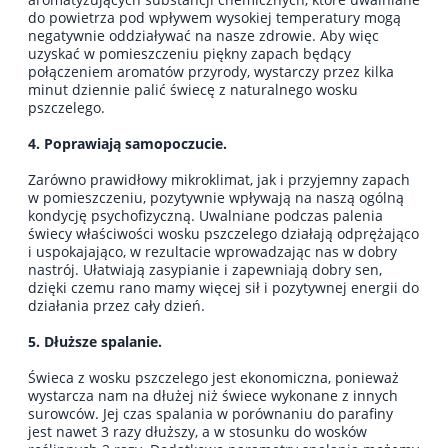
do powietrza pod wpływem wysokiej temperatury mogą
negatywnie oddziaływać na nasze zdrowie. Aby więc
uzyskać w pomieszczeniu piękny zapach będący
połączeniem aromatów przyrody, wystarczy przez kilka
minut dziennie palić świecę z naturalnego wosku
pszczelego.
4. Poprawiają samopoczucie.
Zarówno prawidłowy mikroklimat, jak i przyjemny zapach
w pomieszczeniu, pozytywnie wpływają na naszą ogólną
kondycję psychofizyczną. Uwalniane podczas palenia
świecy właściwości wosku pszczelego działają odprężająco
i uspokajająco, w rezultacie wprowadzając nas w dobry
nastrój. Ułatwiają zasypianie i zapewniają dobry sen,
dzięki czemu rano mamy więcej sił i pozytywnej energii do
działania przez cały dzień.
5. Dłuższe spalanie.
Świeca z wosku pszczelego jest ekonomiczna, ponieważ
wystarcza nam na dłużej niż świece wykonane z innych
surowców. Jej czas spalania w porównaniu do parafiny
jest nawet 3 razy dłuższy, a w stosunku do wosków