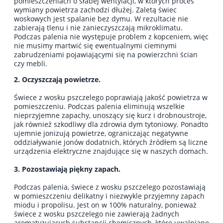
pomieszczeniach o słabej wentylacji, w których proces
wymiany powietrza zachodzi dłużej. Zaletą świec
woskowych jest spalanie bez dymu. W rezultacie nie
zabierają tlenu i nie zanieczyszczają mikroklimatu.
Podczas palenia nie występuje problem z kopceniem, więc
nie musimy martwić się ewentualnymi ciemnymi
zabrudzeniami pojawiającymi się na powierzchni ścian
czy mebli.
2. Oczyszczają powietrze.
Świece z wosku pszczelego poprawiają jakość powietrza w
pomieszczeniu. Podczas palenia eliminują wszelkie
nieprzyjemne zapachy, unoszący się kurz i drobnoustroje,
jak również szkodliwy dla zdrowia dym tytoniowy. Ponadto
ujemnie jonizują powietrze, ograniczając negatywne
oddziaływanie jonów dodatnich, których źródłem są liczne
urządzenia elektryczne znajdujące się w naszych domach.
3. Pozostawiają piękny zapach.
Podczas palenia, świece z wosku pszczelego pozostawiają
w pomieszczeniu delikatny i niezwykle przyjemny zapach
miodu i propolisu. Jest on w 100% naturalny, ponieważ
świece z wosku pszczelego nie zawierają żadnych
aromatyzujących substancji chemicznych, które uwalniane