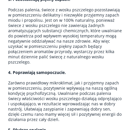
Podczas palenia, świece z wosku pszczelego pozostawiają
w pomieszczeniu delikatny i niezwykle przyjemny zapach
miodu i propolisu. Jest on w 100% naturalny, ponieważ
świece z wosku pszczelego nie zawierają żadnych
aromatyzujących substancji chemicznych, które uwalniane
do powietrza pod wpływem wysokiej temperatury mogą
negatywnie oddziaływać na nasze zdrowie. Aby więc
uzyskać w pomieszczeniu piękny zapach będący
połączeniem aromatów przyrody, wystarczy przez kilka
minut dziennie palić świecę z naturalnego wosku
pszczelego.
4. Poprawiają samopoczucie.
Zarówno prawidłowy mikroklimat, jak i przyjemny zapach
w pomieszczeniu, pozytywnie wpływają na naszą ogólną
kondycję psychofizyczną. Uwalniane podczas palenia
świecy właściwości wosku pszczelego działają odprężająco
i uspokajająco, w rezultacie wprowadzając nas w dobry
nastrój. Ułatwiają zasypianie i zapewniają dobry sen,
dzięki czemu rano mamy więcej sił i pozytywnej energii do
działania przez cały dzień.
5. Dłuższe spalanie.