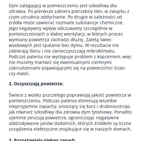
Dym zalegający w pomieszczeniu jest szkodliwy dla
zdrowia. Po pierwsze zabiera potrzebny tlen, w związku z
czym utrudnia oddychanie. Po drugie w zależności od
źródła może zawierać rozmaite substancje chemiczne.
Jego negatywny wpływ odczuwamy szczególnie w
pomieszczeniach o słabej wentylacji, w których proces
wymiany powietrza zachodzi dłużej. Zaletą świec
woskowych jest spalanie bez dymu. W rezultacie nie
zabierają tlenu i nie zanieczyszczają mikroklimatu.
Podczas palenia nie występuje problem z kopceniem, więc
nie musimy martwić się ewentualnymi ciemnymi
zabrudzeniami pojawiającymi się na powierzchni ścian
czy mebli.
2. Oczyszczają powietrze.
Świece z wosku pszczelego poprawiają jakość powietrza w
pomieszczeniu. Podczas palenia eliminują wszelkie
nieprzyjemne zapachy, unoszący się kurz i drobnoustroje,
jak również szkodliwy dla zdrowia dym tytoniowy. Ponadto
ujemnie jonizują powietrze, ograniczając negatywne
oddziaływanie jonów dodatnich, których źródłem są liczne
urządzenia elektryczne znajdujące się w naszych domach.
3. Pozostawiają piękny zapach.