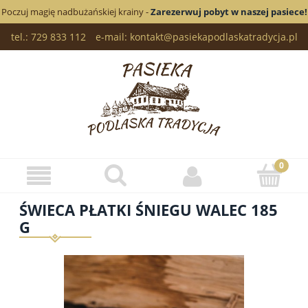
Poczuj magię nadbużańskiej krainy -
Zarezerwuj pobyt w naszej pasiece!
tel.: 729 833 112
e-mail: kontakt@pasiekapodlaskatradycja.pl
ŚWIECA PŁATKI ŚNIEGU WALEC 185
G